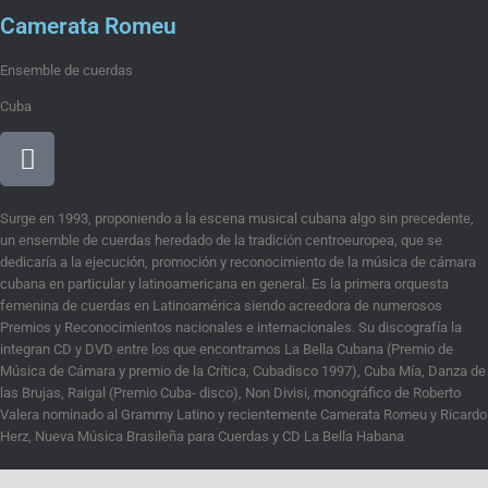
Camerata Romeu
Ensemble de cuerdas
Cuba
Surge en 1993, proponiendo a la escena musical cubana algo sin precedente,
un ensemble de cuerdas heredado de la tradición centroeuropea, que se
dedicaría a la ejecución, promoción y reconocimiento de la música de cámara
cubana en particular y latinoamericana en general. Es la primera orquesta
femenina de cuerdas en Latinoamérica siendo acreedora de numerosos
Premios y Reconocimientos nacionales e internacionales. Su discografía la
integran CD y DVD entre los que encontramos La Bella Cubana (Premio de
Música de Cámara y premio de la Crítica, Cubadisco 1997), Cuba Mía, Danza de
las Brujas, Raigal (Premio Cuba- disco), Non Divisi, monográfico de Roberto
Valera nominado al Grammy Latino y recientemente Camerata Romeu y Ricardo
Herz, Nueva Música Brasileña para Cuerdas y CD La Bella Habana