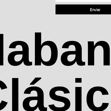
Enviar
Haban
lási