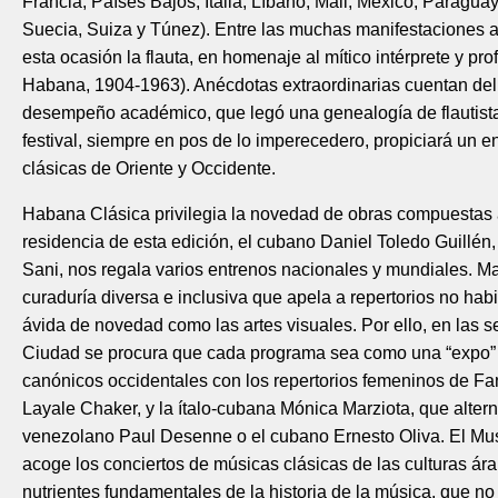
Francia, Países Bajos, Italia, Líbano, Mali, México, Paraguay
Suecia, Suiza y Túnez). Entre las muchas manifestaciones ar
esta ocasión la flauta, en homenaje al mítico intérprete y pr
Habana, 1904-1963). Anécdotas extraordinarias cuentan del 
desempeño académico, que legó una genealogía de flautista
festival, siempre en pos de lo imperecedero, propiciará un e
clásicas de Oriente y Occidente.
Habana Clásica privilegia la novedad de obras compuestas
residencia de esta edición, el cubano Daniel Toledo Guillén, 
Sani, nos regala varios entrenos nacionales y mundiales. Ma
curaduría diversa e inclusiva que apela a repertorios no hab
ávida de novedad como las artes visuales. Por ello, en las s
Ciudad se procura que cada programa sea como una “expo” t
canónicos occidentales con los repertorios femeninos de F
Layale Chaker, y la ítalo-cubana Mónica Marziota, que altern
venezolano Paul Desenne o el cubano Ernesto Oliva. El Mus
acoge los conciertos de músicas clásicas de las culturas ára
nutrientes fundamentales de la historia de la música, que no