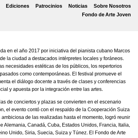
Ediciones
Patrocinios
Noticias
Sobre Nosotros
Fondo de Arte Joven
da en el año 2017 por iniciativa del pianista cubano Marcos
l de la ciudad a destacados intérpretes locales y foráneos.
s necesidades estéticas de los públicos, los repertorios
 pasados como contemporáneas. El festival promueve el
nta el diálogo docente a través de clases y conferencias
al y apuesta por la integración entre las artes.
las de conciertos y plazas se convierten en el escenario
́n, el evento contó con el respaldo de la Cooperación Suiza
ás ambiciosa de las realizadas hasta el momento, logró reunir
de Alemania, Canadá, Cuba, Estados Unidos, Francia, Italia,
eino Unido, Siria, Suecia, Suiza y Túnez. El Fondo de Arte