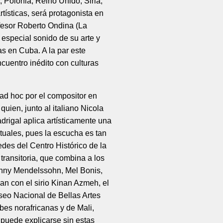
, Polonia, Reino Unido, Siria,
tísticas, será protagonista en
ofesor Roberto Ondina (La
especial sonido de su arte y
s en Cuba. A la par este
ncuentro inédito con culturas
ad hoc
por el compositor en
quien, junto al italiano Nicola
drigal aplica artísticamente una
ituales, pues la escucha es tan
edes del Centro Histórico de la
ransitoria, que combina a los
anny Mendelssohn, Mel Bonis,
an con el sirio Kinan Azmeh, el
eo Nacional de Bellas Artes
bes norafricanas y de Mali,
 puede explicarse sin estas