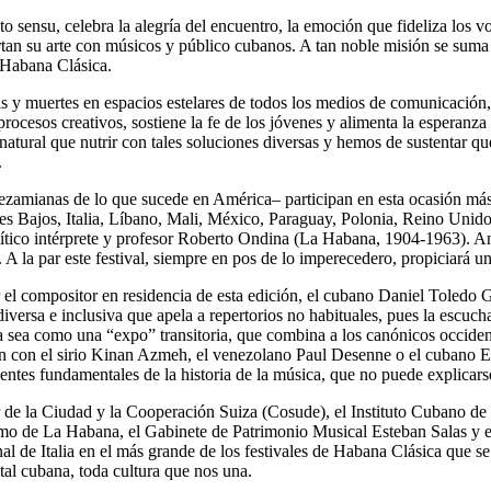
ato sensu
, celebra la alegría del encuentro, la emoción que fideliza los 
an su arte con músicos y público cubanos. A tan noble misión se suma
 Habana Clásica.
ras y muertes en espacios estelares de todos los medios de comunicació
 procesos creativos, sostiene la fe de los jóvenes y alimenta la esperan
natural que nutrir con tales soluciones diversas y hemos de sustentar que 
.
zamianas de lo que sucede en América– participan en esta ocasión más d
 Bajos, Italia, Líbano, Mali, México, Paraguay, Polonia, Reino Unido,
l mítico intérprete y profesor Roberto Ondina (La Habana, 1904-1963). An
 la par este festival, siempre en pos de lo imperecedero, propiciará un
 el compositor en residencia de esta edición, el cubano Daniel Toledo Gu
versa e inclusiva que apela a repertorios no habituales, pues la escucha
a sea como una “expo” transitoria, que combina a los canónicos occide
an con el sirio Kinan Azmeh, el venezolano Paul Desenne o el cubano E
ientes fundamentales de la historia de la música, que no puede explicarse
dor de la Ciudad y la Cooperación Suiza (Cosude), el Instituto Cubano 
o de La Habana, el Gabinete de Patrimonio Musical Esteban Salas y el
l de Italia en el más grande de los festivales de Habana Clásica que se
tal cubana, toda cultura que nos una.