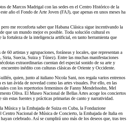
votos de Marcos Madrigal con las sedes en el Centro Histórico de la
 este año el Fondo de Arte Joven (FAJ), que apenas en unos meses ha
n, pero me reconforta saber que Habana Clásica sigue incentivando la
za de que un mundo mejor es posible. Toda solución cultural es
la fortaleza de la inteligencia artificial, en tanto herramienta que
e 60 artistas y agrupaciones, foráneas y locales, que representan a
 Siria, Suecia, Suiza y Túnez). Entre las muchas manifestaciones
écdotas extraordinarias cuentan del especial sonido de su arte y
 encuentro inédito con culturas clásicas de Oriente y Occidente.
illén, quien, junto al italiano Nicola Sani, nos regala varios entrenos
 es tan ávida de novedad como las artes visuales. Por ello, en las
ntales con los repertorios femeninos de Fanny Mendelssohn, Mel
rnesto Oliva. El Museo Nacional de Bellas Artes acoge los conciertos
 sin estas fuentes y prácticas primarias de canto y narratividad.
de la Música y la Embajada de Suiza en Cuba, la Fondazione
 Centro Nacional de Música de Concierto, la Embajada de Italia en
 hayan celebrado. Así se cumplirá uno más de los deseos que, tras tres