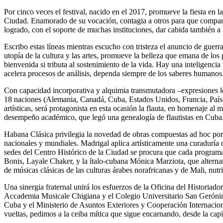
Por cinco veces el festival, nacido en el 2017, promueve la fiesta en
l
Ciudad. Enamorado de su vocación, contagia a otros para que compart
logrado, con el soporte de muchas instituciones, dar cabida también a
Escribo estas líneas mientras escucho con tristeza el anuncio de guer
utopía de la cultura y las artes, promueve la belleza que emana de los
bienvenida si tributa al sostenimiento de la vida. Hay una inteligencia 
acelera procesos de análisis, dependa siempre de los saberes humanos
Con capacidad incorporativa y alquimia transmutadora –expresiones le
18 naciones (Alemania, Canadá, Cuba, Estados Unidos, Francia, Países
artísticas, será protagonista en esta ocasión la flauta, en homenaje a
desempeño académico, que legó una genealogía de flautistas en Cuba. A
Habana Clásica privilegia la novedad de obras compuestas
ad hoc
por
nacionales y mundiales. Madrigal aplica artísticamente una curaduría di
sedes del Centro Histórico de la Ciudad se procura que cada program
Bonis, Layale Chaker, y la ítalo-cubana Mónica Marziota, que altern
de músicas clásicas de las culturas árabes norafricanas y de Mali, nutr
Una sinergia fraternal unirá los esfuerzos de la Oficina del Historia
Accademia Musicale Chigiana y el Colegio Universitario San Gerónim
Cuba y el Ministerio de Asuntos Exteriores y Cooperación Internaciona
vueltas, pedimos a la ceiba mítica que sigue encarnando, desde la capi