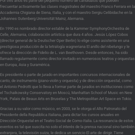
Por tres años es parte del pequeño número de candidatos que pueden
frecuentar activamente las clases magistrales del maestro Franco Ferrara en la
Accademia Chigiana de Siena, Italia, y con el maestro Sergiu Celibidache en la
Johannes Gutenberg Universität Mainz, Alemania.
En 1990 es nombrado director estable de la Kammer SymphonyOrchestra de
Celle, Alemania, colaboración artística que dura 4 años. Jesús López Cobos
(director general de la Deutscher Oper Berlin) lo elige como asistente en una
prestigiosa producción de la tetralogía wagneriana El anillo del nibelungo y le
ofrece la dirección de Fidelio de L. van Beethoven. Desde entonces, ha sido
llamado regularmente como director invitado en numerosos teatros y orquestas
en Europa, Asia y Suramérica.
Es presidente o parte de jurado en importantes concursos internacionales de
canto, de instrumento (piano-violin y orquesta) y de dirección orquestal, como
el Antonio Pedrotti que lo lleva a formar parte de jurados en instituciones como
el Tschaikowsky Conservatory en Moscú, Manhattan School of Music en New
York, Palais de Beaux Arts en Bruselas y The Metropolitan Art Space en Tokio.
Gracias a su valor como músico, en 2003, se le otorga el Alto Patronato del
Presidente della Repubblica Italiana, para dictar los cursos anuales en
Dirección Orquestal en el Teatro Social de Como-Italia. La resonancia de estos
eventos es tal que suscita no solo el interés de la prensa nacional sino también
extranjera, la televisión suiza, le dedica un servicio El arte de dirigir. Tiene