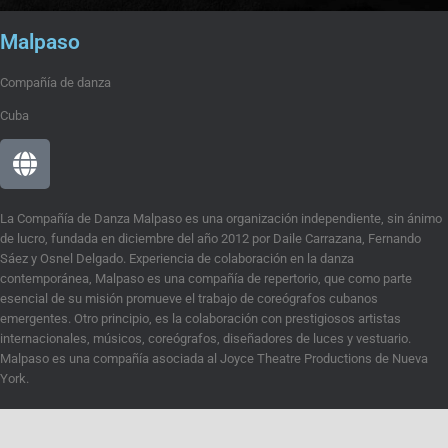
Malpaso
Compañía de danza
Cuba
La Compañía de Danza Malpaso es una organización independiente, sin ánimo
de lucro, fundada en diciembre del año 2012 por Daile Carrazana, Fernando
Sáez y Osnel Delgado. Experiencia de colaboración en la danza
contemporánea, Malpaso es una compañía de repertorio, que como parte
esencial de su misión promueve el trabajo de coreógrafos cubanos
emergentes. Otro principio, es la colaboración con prestigiosos artistas
internacionales, músicos, coreógrafos, diseñadores de luces y vestuario.
Malpaso es una compañía asociada al Joyce Theatre Productions de Nueva
York.