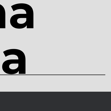
na
ca