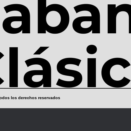
aba
lási
Todos los derechos reservados